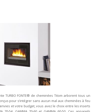
fonte TURBO FONTE® de cheminées Titom arborent tous un
conçus pour s’intégrer sans aucun mal aux cheminées à feu
envies et votre budget, vous avez le choix entre les inserts
 70-54, GAMMA 70-60 et GAMMA 60-50. Ces appareils