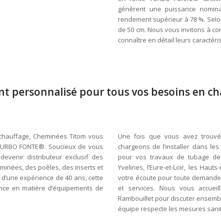
génèrent une puissance nomina
rendement supérieur à 78 %. Selon
de 50 cm. Nous vous invitons à co
connaître en détail leurs caractéri
 personnalisé pour tous vos besoins en ch
e chauffage, Cheminées Titom vous
Une fois que vous avez trouvé 
 TURBO FONTE®. Soucieux de vous
chargeons de l’installer dans les
devenir distributeur exclusif des
pour vos travaux de tubage de
nées, des poêles, des inserts et
Yvelines, l’Eure-et-Loir, les Haut
e d’une expérience de 40 ans, cette
votre écoute pour toute demande 
rence en matière d’équipements de
et services. Nous vous accue
Rambouillet pour discuter ensembl
équipe respecte les mesures sanit