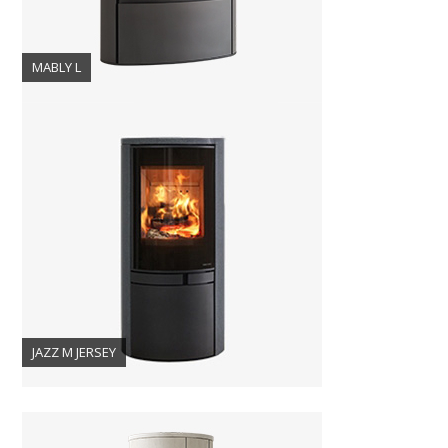
MABLY L
JAZZ M JERSEY