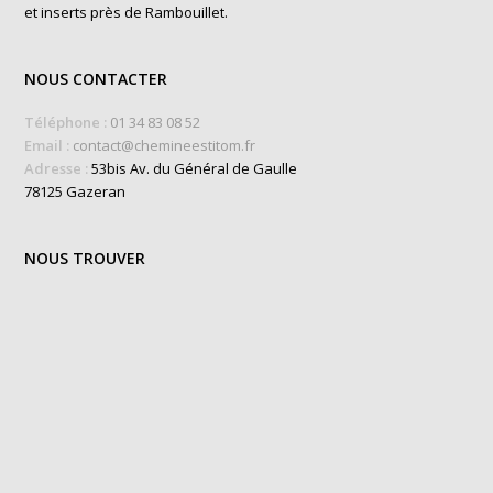
et inserts près de Rambouillet.
NOUS CONTACTER
Téléphone :
01 34 83 08 52
Email :
contact@chemineestitom.fr
Adresse :
53bis Av. du Général de Gaulle
78125 Gazeran
NOUS TROUVER